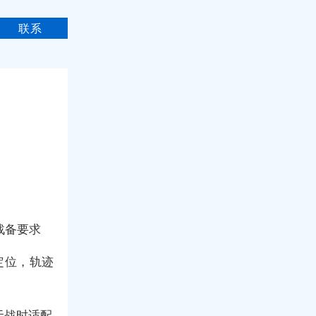
联系
战备要求
 定位，轨迹
无战时适配