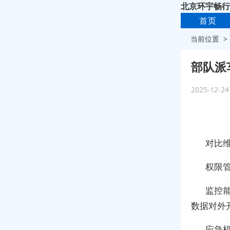
北京环宇畅行
首页
当前位置 
部队派
2025-12-2
对比维
权限管
监控能
数据对外
应急机